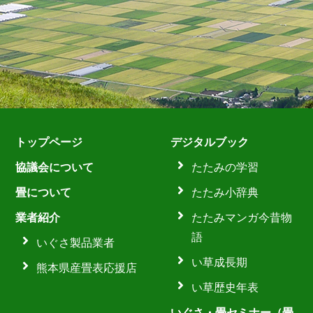
トップページ
デジタルブック
協議会について
たたみの学習
畳について
たたみ小辞典
業者紹介
たたみマンガ今昔物
語
いぐさ製品業者
い草成長期
熊本県産畳表応援店
い草歴史年表
いぐさ・畳セミナー（畳