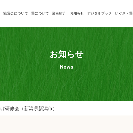
協議会について
畳について
業者紹介
お知らせ
デジタルブック
いぐさ・畳
いぐさ製
たたみの学習
消費者のみ
品業者
たたみ小辞典
畳店のみな
お知らせ
熊本県産
News
畳表応援
店
向け研修会（新潟県新潟市）