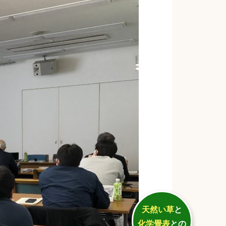
天然い草
と
化学畳表
との