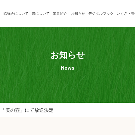
協議会について
畳について
業者紹介
お知らせ
デジタルブック
いぐさ・畳
いぐさ製
たたみの学習
消費者のみ
品業者
たたみ小辞典
畳店のみな
お知らせ
熊本県産
News
畳表応援
店
アム「美の壺」にて放送決定！