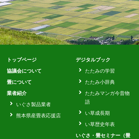
トップページ
デジタルブック
協議会について
たたみの学習
畳について
たたみ小辞典
業者紹介
たたみマンガ今昔物
語
いぐさ製品業者
い草成長期
熊本県産畳表応援店
い草歴史年表
いぐさ・畳セミナー（畳