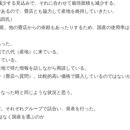
減少する見込みで、それに合わせて栽培面積も減少する。
であるので、畳店とも協力して産地を維持していきたい。
福田氏）
国産。他の畳店からの依頼もあったりするため、国産の使用率は9
あった。
認で八代（産地）に来ている。
している。
産地で得た情報を話しながら商談している。
か（畳店へ質問）。比較的高い価格で購入しているのではない
くなった時と同じような状況と思う。
定。それぞれグループで話合い、発表を行った。
はなく国産を選ぶのか