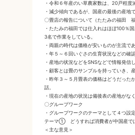
・令和６年産のい草農家数は、20戸程度
・減少傾向であるが、国産の最後の産地
〇畳店の報告について（たたみの福田 
・たたみの福田では仕入れはほぼ100％
3名で作業をしている。
・両親の時代は価格が安いものが主流で
・年５～６回いぐさの生育状況などの確
・産地の状況などをSNSなどで情報発信
・顧客とは畳のサンプルを持っていき、
・昨年３～５月畳表の価格はどうだった
話。
・現在の産地の状況は備後表の産地がな
〇グループワーク
・グループワークのテーマとして４つ設
テーマ① どうすれば消費者が中国産で
＜主な意見＞