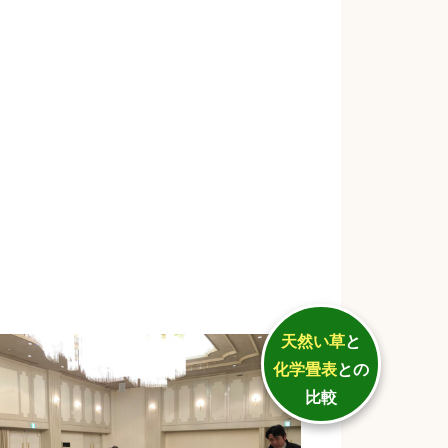
天然い草
と
化学畳表
との
比較