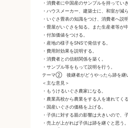
・消費者に中国産のサンプルを持ってい
・ハウスメーカー、建築士に、和室が減
・いぐさ畳表の知識をつけ、消費者へ説
・畳屋がいぐさを知る。また生産者等が
・付加価値をつける。
・産地の様子をSNSで発信する。
・費用対効果を説明する。
・消費者との信頼関係を築く。
・サンプル等をもって説明を行う。
テーマ② 後継者がどうやったら跡を継
＜主な意見＞
・もうけるいぐさ農家になる。
・農業高校から農業をする人を連れてく
・国産いぐさの価格を上げる。
・子供に対する親の影響は大きいので、
・売上が上がれば子供は跡を継ぐと思う