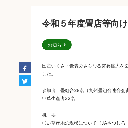
令和５年度畳店等向け
お知らせ
国産いぐさ・畳表のさらなる需要拡大を
した。
参加者：畳組合28名（九州畳組合連合会
い草生産者22名
概 要
〇い草産地の現状について（JAやつしろ