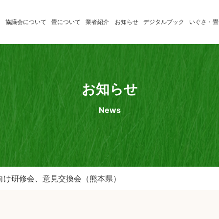
協議会について
畳について
業者紹介
お知らせ
デジタルブック
いぐさ・畳
いぐさ製
たたみの学習
消費者のみ
品業者
たたみ小辞典
畳店のみな
お知らせ
熊本県産
News
畳表応援
店
向け研修会、意見交換会（熊本県）