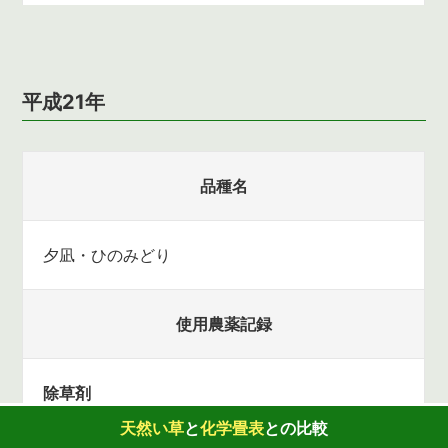
平成21年
品種名
夕凪・ひのみどり
使用農薬記録
除草剤
標準散布回数 6回、実施回数 3回
天然い草
と
化学畳表
との
比較