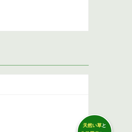
天然い草
と