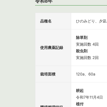
令和8年
品種名
ひのみどり、夕凪
除草剤
実施回数 4回
使用農薬記録
殺虫剤
実施回数 2回
栽培面積
120a、60a
耕起
令和7年11月4日
植付