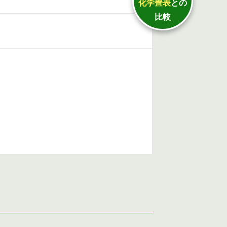
化学畳表
との
比較