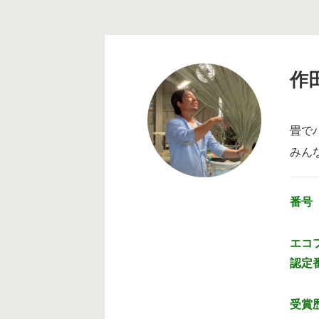
作
畳で
みん
番号
エコ
認定
受賞