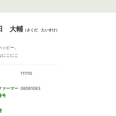
田 大輔
（さくだ たいすけ）
ハッピー。
なにこにこ
111110
ファーマー
08081083
番号
歴