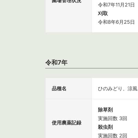
圃場管理状況
令和7年11月21日
刈取
令和8年6月25日
令和7年
品種名
ひのみどり、涼風
除草剤
実施回数 3回
使用農薬記録
殺虫剤
実施回数 2回