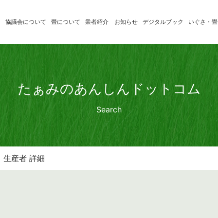
協議会について
畳について
業者紹介
お知らせ
デジタルブック
いぐさ・畳
いぐさ製
たたみの学習
消費者のみ
品業者
たたみ小辞典
畳店のみな
たぁみのあんしんドットコム
熊本県産
Search
畳表応援
店
生産者 詳細