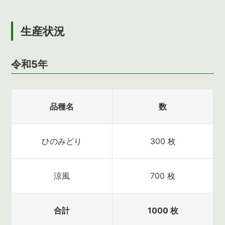
生産状況
令和5年
品種名
数
ひのみどり
300 枚
涼風
700 枚
合計
1000 枚