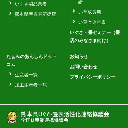
語
いぐさ製品業者
い草成長期
熊本県産畳表応援店
い草歴史年表
いぐさ・畳セミナー（畳
店のみなさま向け）
たぁみのあんしんドット
お知らせ
コム
お問い合わせ
生産者一覧
プライバシーポリシー
加工生産者一覧