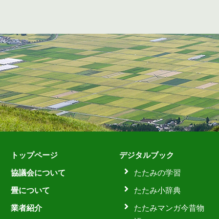
トップページ
デジタルブック
協議会について
たたみの学習
畳について
たたみ小辞典
業者紹介
たたみマンガ今昔物