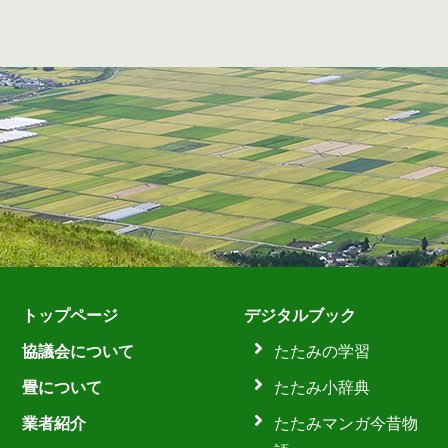
トップページ
デジタルブック
協議会について
たたみの学習
畳について
たたみ小辞典
業者紹介
たたみマンガ今昔物