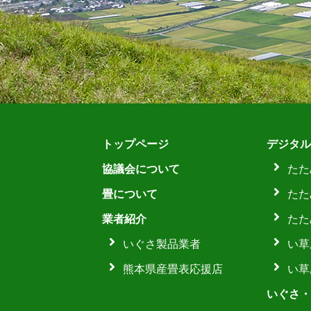
トップページ
デジタル
協議会について
たた
畳について
たた
業者紹介
たた
いぐさ製品業者
い草
熊本県産畳表応援店
い草
いぐさ・