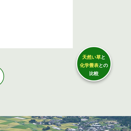
天然い草
と
化学畳表
との
比較