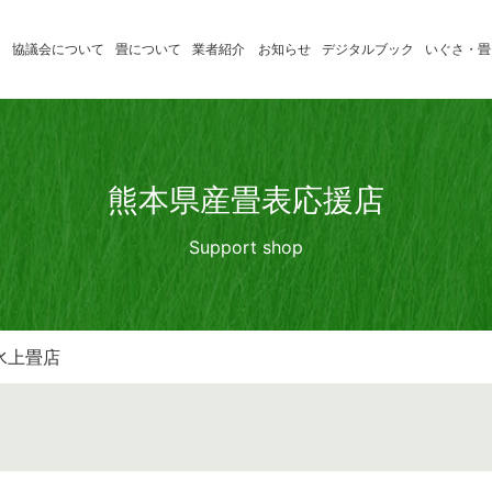
協議会について
畳について
業者紹介
お知らせ
デジタルブック
いぐさ・畳
いぐさ製
たたみの学習
消費者のみ
品業者
たたみ小辞典
畳店のみな
熊本県産畳表応援店
熊本県産
Support shop
畳表応援
店
水上畳店