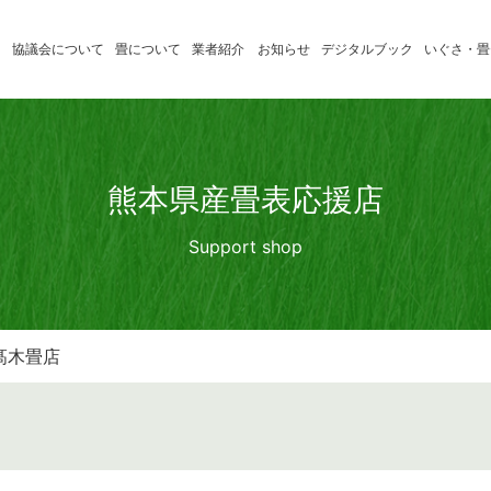
協議会について
畳について
業者紹介
お知らせ
デジタルブック
いぐさ・畳
いぐさ製
たたみの学習
消費者のみ
品業者
たたみ小辞典
畳店のみな
熊本県産畳表応援店
熊本県産
Support shop
畳表応援
店
髙木畳店