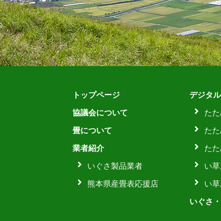
トップページ
デジタル
協議会について
たた
畳について
たた
業者紹介
たた
いぐさ製品業者
い草
熊本県産畳表応援店
い草
いぐさ・