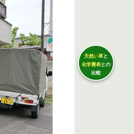
天然い草
と
化学畳表
との
比較