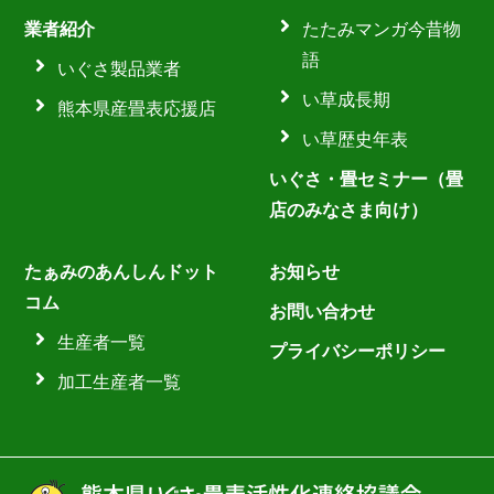
業者紹介
たたみマンガ今昔物
語
いぐさ製品業者
い草成長期
熊本県産畳表応援店
い草歴史年表
いぐさ・畳セミナー（畳
店のみなさま向け）
たぁみのあんしんドット
お知らせ
コム
お問い合わせ
生産者一覧
プライバシーポリシー
加工生産者一覧