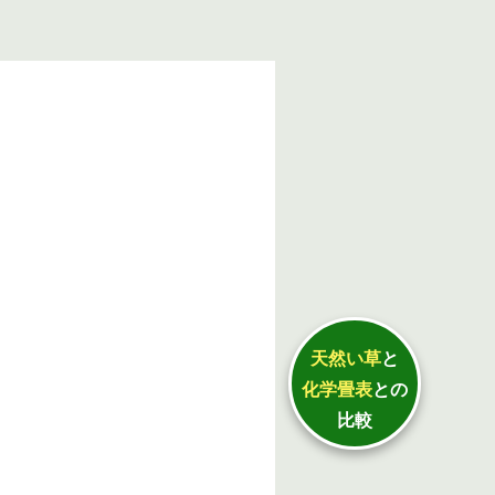
天然い草
と
化学畳表
との
比較