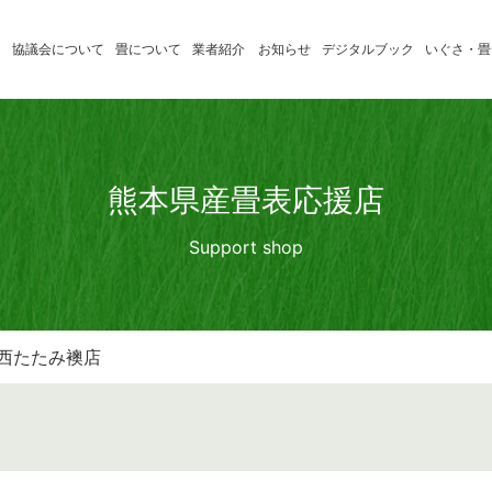
協議会について
畳について
業者紹介
お知らせ
デジタルブック
いぐさ・畳
いぐさ製
たたみの学習
消費者のみ
品業者
たたみ小辞典
畳店のみな
熊本県産畳表応援店
熊本県産
Support shop
畳表応援
店
中西たたみ襖店