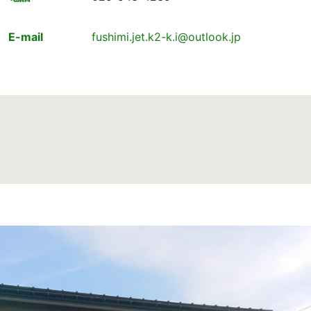
E-mail
fushimi.jet.k2-k.i@outlook.jp