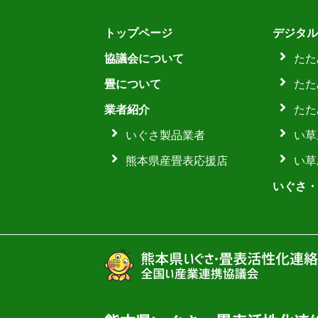
トップページ
デジタル
協議会について
たた
畳について
たた
業者紹介
たた
いぐさ製品業者
い草
熊本県産畳表応援店
い草
いぐさ・