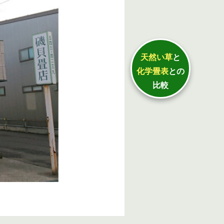
天然い草
と
化学畳表
との
比較