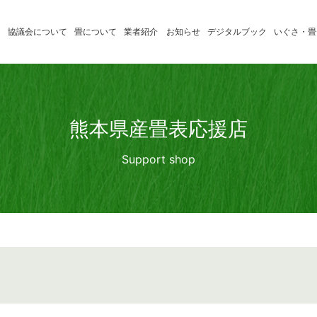
協議会について
畳について
業者紹介
お知らせ
デジタルブック
いぐさ・畳
いぐさ製
たたみの学習
消費者のみ
品業者
たたみ小辞典
畳店のみな
熊本県産畳表応援店
熊本県産
Support shop
畳表応援
店