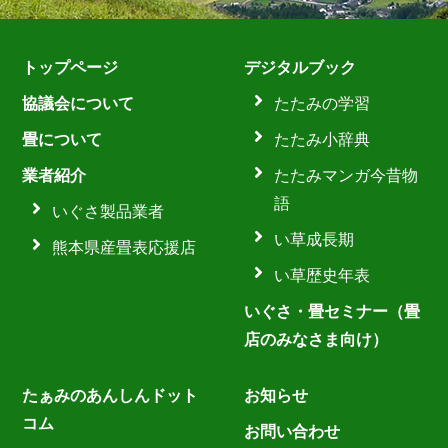
トップページ
デジタルブック
協議会について
たたみの学習
畳について
たたみ小辞典
業者紹介
たたみマンガ今昔物
語
いぐさ製品業者
い草成長期
熊本県産畳表応援店
い草歴史年表
いぐさ・畳セミナー（畳
店のみなさま向け）
たぁみのあんしんドット
お知らせ
コム
お問い合わせ