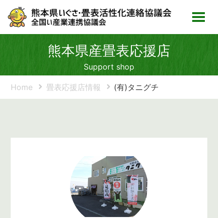
熊本県産畳表応援店
Support shop
Home
畳表応援店情報
(有)タニグチ