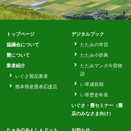
トップページ
デジタルブック
協議会について
たたみの学習
畳について
たたみ小辞典
業者紹介
たたみマンガ今昔物
語
いぐさ製品業者
い草成長期
熊本県産畳表応援店
い草歴史年表
いぐさ・畳セミナー（畳
店のみなさま向け）
たぁみのあんしんドット
お知らせ