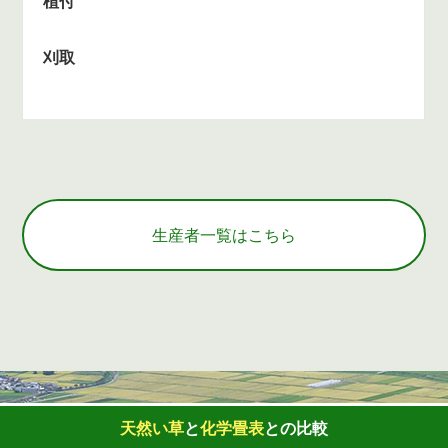
植付
刈取
生産者一覧はこちら
天然い草
と
化学畳表
との
比較