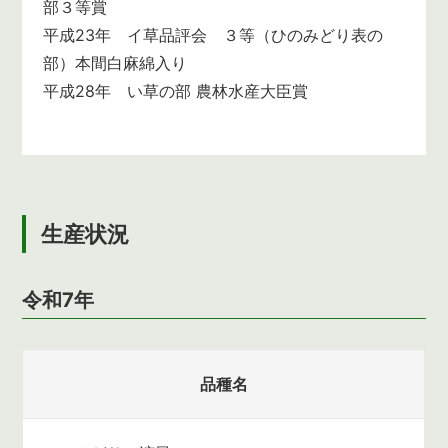
部３等賞
平成23年 イ草品評会 ３等（ひのみどり表の
部）本間白麻綿入り
平成28年 い草の部 農林水産大臣賞
生産状況
令和7年
品種名