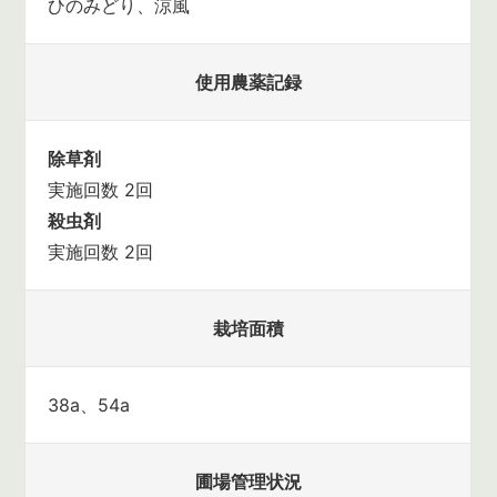
ひのみどり、涼風
使用農薬記録
除草剤
実施回数 2回
殺虫剤
実施回数 2回
栽培面積
38a、54a
圃場管理状況